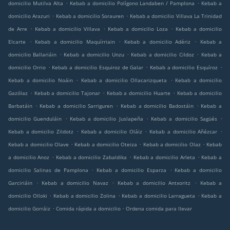
.
.
domicilio Mutilva Alta
Kebab a domicilio Polígono Landaben / Pamplona
Kebab a
.
.
domicilio Arazuri
Kebab a domicilio Sorauren
Kebab a domicilio Villava La Trinidad
.
.
.
de Arre
Kebab a domicilio Villava
Kebab a domicilio Loza
Kebab a domicilio
.
.
.
Elcarte
Kebab a domicilio Maquírriain
Kebab a domicilio Adériz
Kebab a
.
.
.
domicilio Ballariáin
Kebab a domicilio Unzu
Kebab a domicilio Cildoz
Kebab a
.
.
.
domicilio Orrio
Kebab a domicilio Esquiroz de Galar
Kebab a domicilio Esquíroz
.
.
Kebab a domicilio Noáin
Kebab a domicilio Ollacarizqueta
Kebab a domicilio
.
.
.
Gazólaz
Kebab a domicilio Tajonar
Kebab a domicilio Huarte
Kebab a domicilio
.
.
.
Barbatáin
Kebab a domicilio Sarriguren
Kebab a domicilio Badostáin
Kebab a
.
.
.
domicilio Guenduláin
Kebab a domicilio Juslapeña
Kebab a domicilio Sagüés
.
.
.
Kebab a domicilio Zildotz
Kebab a domicilio Oláiz
Kebab a domicilio Añézcar
.
.
.
Kebab a domicilio Olave
Kebab a domicilio Oteiza
Kebab a domicilio Olaz
Kebab
.
.
.
a domicilio Anoz
Kebab a domicilio Zabaldika
Kebab a domicilio Arleta
Kebab a
.
.
domicilio Salinas de Pamplona
Kebab a domicilio Esparza
Kebab a domicilio
.
.
.
Garciriáin
Kebab a domicilio Navaz
Kebab a domicilio Antxoritz
Kebab a
.
.
.
domicilio Olloki
Kebab a domicilio Zolina
Kebab a domicilio Larragueta
Kebab a
.
.
domicilio Gorráiz
Comida rápida a domicilio
Ordena comida para llevar