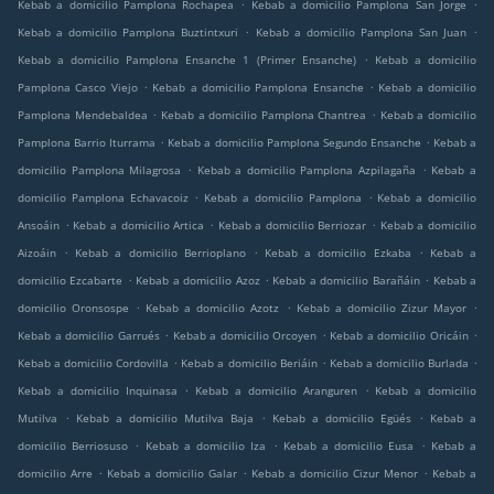
.
.
Kebab a domicilio Pamplona Rochapea
Kebab a domicilio Pamplona San Jorge
.
.
Kebab a domicilio Pamplona Buztintxuri
Kebab a domicilio Pamplona San Juan
.
Kebab a domicilio Pamplona Ensanche 1 (Primer Ensanche)
Kebab a domicilio
.
.
Pamplona Casco Viejo
Kebab a domicilio Pamplona Ensanche
Kebab a domicilio
.
.
Pamplona Mendebaldea
Kebab a domicilio Pamplona Chantrea
Kebab a domicilio
.
.
Pamplona Barrio Iturrama
Kebab a domicilio Pamplona Segundo Ensanche
Kebab a
.
.
domicilio Pamplona Milagrosa
Kebab a domicilio Pamplona Azpilagaña
Kebab a
.
.
domicilio Pamplona Echavacoiz
Kebab a domicilio Pamplona
Kebab a domicilio
.
.
.
Ansoáin
Kebab a domicilio Artica
Kebab a domicilio Berriozar
Kebab a domicilio
.
.
.
Aizoáin
Kebab a domicilio Berrioplano
Kebab a domicilio Ezkaba
Kebab a
.
.
.
domicilio Ezcabarte
Kebab a domicilio Azoz
Kebab a domicilio Barañáin
Kebab a
.
.
.
domicilio Oronsospe
Kebab a domicilio Azotz
Kebab a domicilio Zizur Mayor
.
.
.
Kebab a domicilio Garrués
Kebab a domicilio Orcoyen
Kebab a domicilio Oricáin
.
.
.
Kebab a domicilio Cordovilla
Kebab a domicilio Beriáin
Kebab a domicilio Burlada
.
.
Kebab a domicilio Inquinasa
Kebab a domicilio Aranguren
Kebab a domicilio
.
.
.
Mutilva
Kebab a domicilio Mutilva Baja
Kebab a domicilio Egüés
Kebab a
.
.
.
domicilio Berriosuso
Kebab a domicilio Iza
Kebab a domicilio Eusa
Kebab a
.
.
.
domicilio Arre
Kebab a domicilio Galar
Kebab a domicilio Cizur Menor
Kebab a